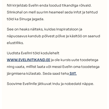
Nii kirjeldab Evelin enda loodud tikandiga rõivaid.
Siinkohal on meil suurim heameel seda infot ja tehtud
töid ka Sinuga jagada.
See on heaks näiteks, kuidas inspiratsioon ja
näpuosavus kandub põlvest põlve ja käsitöö on saanud
elustiiliks.
Uudista Evelini töid kodulehelt
WWW.EVELINITIKAND.EE
ja ole kursis uute toodetega
ning vaata, millist laata või messi Evelin oma toodetega
järgmisena külastab. Seda saad teha
SIIT.
Soovime Evelinile jätkuvat indu ja nobedaid näppe.