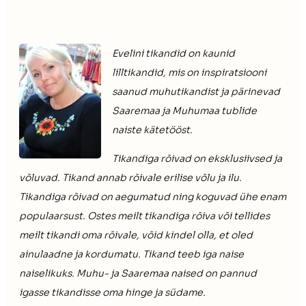
Evelini tikandid on kaunid
lilltikandid, mis on inspiratsiooni
saanud muhutikandist ja pärinevad
Saaremaa ja Muhumaa tublide
naiste kätetööst.
Tikandiga rõivad on eksklusiivsed ja
võluvad. Tikand annab rõivale erilise võlu ja ilu.
Tikandiga rõivad on aegumatud ning koguvad ühe enam
populaarsust. Ostes meilt tikandiga rõiva või tellides
meilt tikandi oma rõivale, võid kindel olla, et oled
ainulaadne ja kordumatu. Tikand teeb iga naise
naiselikuks. Muhu- ja Saaremaa naised on pannud
igasse tikandisse oma hinge ja südame.