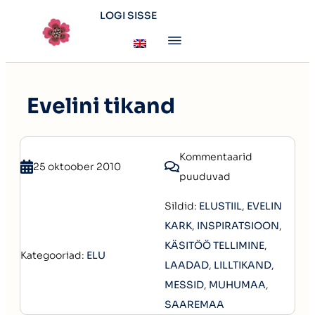
LOGI SISSE
Evelini tikand
Kommentaarid
25 oktoober 2010
puuduvad
Sildid:
ELUSTIIL
,
EVELIN
KARK
,
INSPIRATSIOON
,
KÄSITÖÖ TELLIMINE
,
Kategooriad:
ELU
LAADAD
,
LILLTIKAND
,
MESSID
,
MUHUMAA
,
SAAREMAA