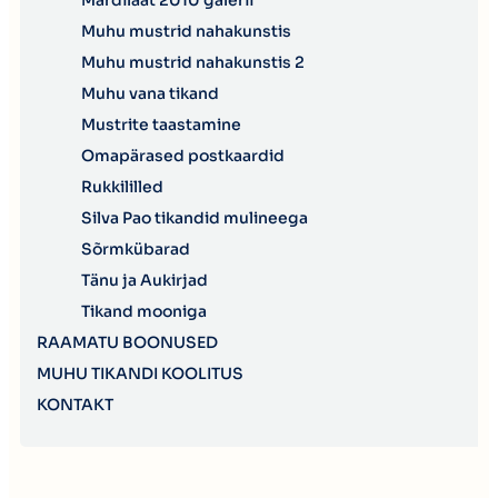
Mardilaat 2010 galerii
Muhu mustrid nahakunstis
Muhu mustrid nahakunstis 2
Muhu vana tikand
Mustrite taastamine
Omapärased postkaardid
Rukkililled
Silva Pao tikandid mulineega
Sõrmkübarad
Tänu ja Aukirjad
Tikand mooniga
RAAMATU BOONUSED
MUHU TIKANDI KOOLITUS
KONTAKT