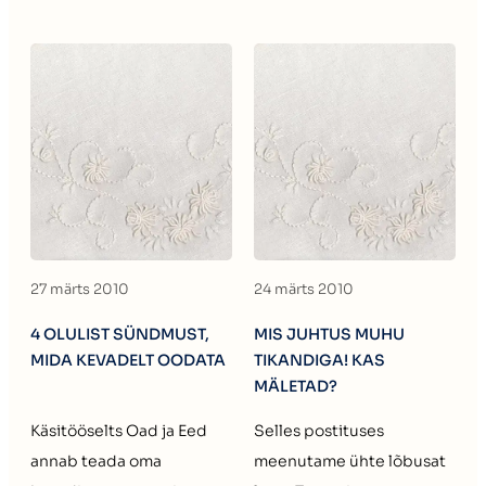
27 märts 2010
24 märts 2010
4 OLULIST SÜNDMUST,
MIS JUHTUS MUHU
MIDA KEVADELT OODATA
TIKANDIGA! KAS
MÄLETAD?
Käsitööselts Oad ja Eed
Selles postituses
annab teada oma
meenutame ühte lõbusat