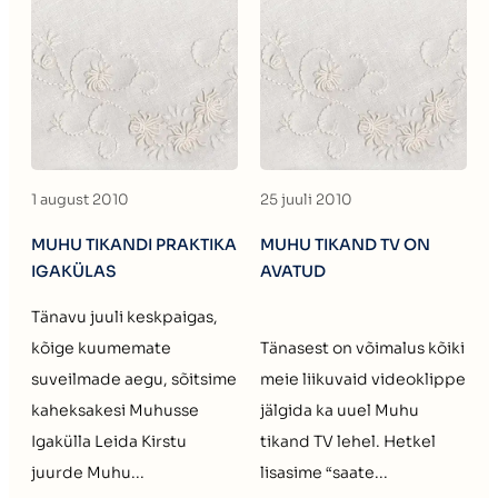
1 august 2010
25 juuli 2010
MUHU TIKANDI PRAKTIKA
MUHU TIKAND TV ON
IGAKÜLAS
AVATUD
Tänavu juuli keskpaigas,
kõige kuumemate
Tänasest on võimalus kõiki
suveilmade aegu, sõitsime
meie liikuvaid videoklippe
kaheksakesi Muhusse
jälgida ka uuel Muhu
Igakülla Leida Kirstu
tikand TV lehel. Hetkel
juurde Muhu...
lisasime “saate...