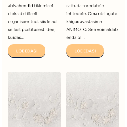
abivahendid tikkimisel
sattuda toredatele
oleksid stiilselt
lehtedele. Oma otsingute
organiseeritud, siis leiad
käigus avastasime
sellest postitusest idee,
ANIMOTO. See võimaldab
kuidas...
enda pi...
LOE EDASI
LOE EDASI