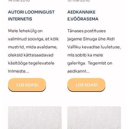
14 mai 2010
10 mai 2010
AUTORI LOOMINGUST
AEDKANNIKE
INTERNETIS
E.VÕÕRASEMA
Meie lehekülg on
Tänases postituses
valminud sooviga, et kõik
jagame Sinuga ühe Aidi
mustrid, mida avaldame,
Valliku kevadise luuletuse,
oleksid kättesaadavad
mis sobib ka meie
käsitööga tegelevatele
galeriiga. Tegemist on
inimeste...
aedkanni...
LOE EDASI
LOE EDASI