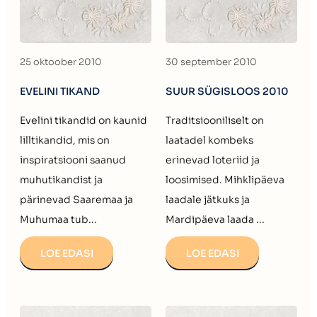
25 oktoober 2010
30 september 2010
EVELINI TIKAND
SUUR SÜGISLOOS 2010
Evelini tikandid on kaunid
Traditsiooniliselt on
lilltikandid, mis on
laatadel kombeks
inspiratsiooni saanud
erinevad loteriid ja
muhutikandist ja
loosimised. Mihklipäeva
pärinevad Saaremaa ja
laadale jätkuks ja
Muhumaa tub...
Mardipäeva laada ...
LOE EDASI
LOE EDASI