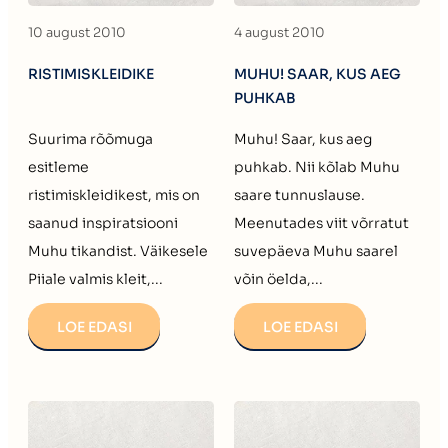
10 august 2010
4 august 2010
RISTIMISKLEIDIKE
MUHU! SAAR, KUS AEG
PUHKAB
Suurima rõõmuga
Muhu! Saar, kus aeg
esitleme
puhkab. Nii kõlab Muhu
ristimiskleidikest, mis on
saare tunnuslause.
saanud inspiratsiooni
Meenutades viit võrratut
Muhu tikandist. Väikesele
suvepäeva Muhu saarel
Piiale valmis kleit,...
võin öelda,...
LOE EDASI
LOE EDASI