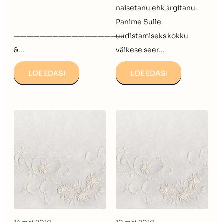
naisetanu ehk argitanu.
Panime Sulle
—————————————————
uudistamiseks kokku
&...
väikese seer...
LOE EDASI
LOE EDASI