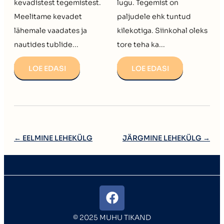
kevadistest tegemistest.
lugu. Tegemist on
Meelitame kevadet
paljudele ehk tuntud
lähemale vaadates ja
kilekotiga. Siinkohal oleks
nautides tublide...
tore teha ka...
LOE EDASI
LOE EDASI
←
EELMINE LEHEKÜLG
JÄRGMINE LEHEKÜLG
→
© 2025 MUHU TIKAND