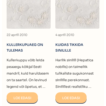
22 aprill 2010
4 aprill 2010
KULLERKUPUAEG ON
KUIDAS TIKKIDA
TULEMAS
SINILILLE
Kullerkuppu võib leida
Harilik sinilill (Hepatica
peaaegu kõikjal Eesti
nobilis) on taimeliik
mandril, kuid haruldasem
tulikaliste sugukonnast
on ta saartel. On levinud
sinilille perekonnast.
legend või õpetus, et ...
Sinilillest realistliku ...
LOE EDASI
LOE EDASI