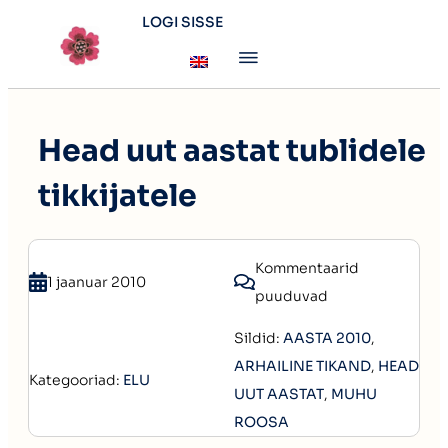
LOGI SISSE
Head uut aastat tublidele
tikkijatele
Kommentaarid
1 jaanuar 2010
puuduvad
Sildid:
AASTA 2010
,
ARHAILINE TIKAND
,
HEAD
Kategooriad:
ELU
UUT AASTAT
,
MUHU
ROOSA