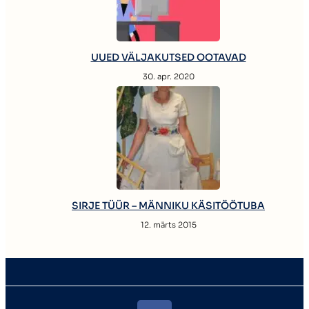
UUED VÄLJAKUTSED OOTAVAD
30. apr. 2020
SIRJE TÜÜR – MÄNNIKU KÄSITÖÖTUBA
12. märts 2015