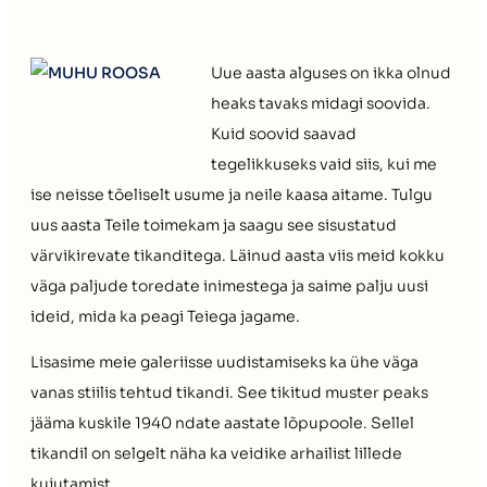
Uue aasta alguses on ikka olnud
heaks tavaks midagi soovida.
Kuid soovid saavad
tegelikkuseks vaid siis, kui me
ise neisse tõeliselt usume ja neile kaasa aitame. Tulgu
uus aasta Teile toimekam ja saagu see sisustatud
värvikirevate tikanditega. Läinud aasta viis meid kokku
väga paljude toredate inimestega ja saime palju uusi
ideid, mida ka peagi Teiega jagame.
Lisasime meie galeriisse uudistamiseks ka ühe väga
vanas stiilis tehtud tikandi. See tikitud muster peaks
jääma kuskile 1940 ndate aastate lõpupoole. Sellel
tikandil on selgelt näha ka veidike arhailist lillede
kujutamist.