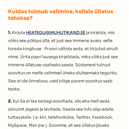
Kuidas toimub valimine, kellele üllatus
tehakse?
1.
Kirjuta
HEATEGU@MUHUTIKAND.EE
ja kirjelda, mis
võiks see põhjus olla, et just see inimene avaks selle
toreda kingituse . Proovi vältida seda, et kirjutad ainult
nime. Ürita paari lausega kirjeldada, miks võiks just see
inimene üllatuse osaliseks saada. Südamest tulnud
soovitus on meile valimisel üheks olulisemaks teguriks.
See ei ole õnneloos, vaid kõige parem soovitus saab
teoks.
2.
Kui Sa ei tea kedagi soovitada, siis aita meil seda
sõnumit jagada ja levitada. Saada see info sõpradele,
tuttavatele. ( e-kiri, telefonikõne, Twitter, Facebook,
MySpace, Msn jne ). Soovime, et see üllatus jõuaks