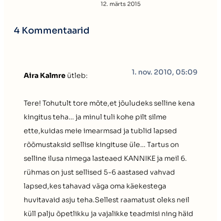
12. märts 2015
4 Kommentaarid
1. nov. 2010, 05:09
Aira Kalmre
ütleb:
Tere! Tohutult tore mõte,et jõuludeks selline kena
kingitus teha… ja minul tuli kohe pilt silme
ette,kuidas meie imearmsad ja tublid lapsed
rõõmustaksid sellise kingituse üle… Tartus on
selline ilusa nimega lasteaed KANNIKE ja meil 6.
rühmas on just sellised 5-6 aastased vahvad
lapsed,kes tahavad väga oma käekestega
huvitavaid asju teha.Sellest raamatust oleks neil
küll palju õpetlikku ja vajalikke teadmisi ning häid