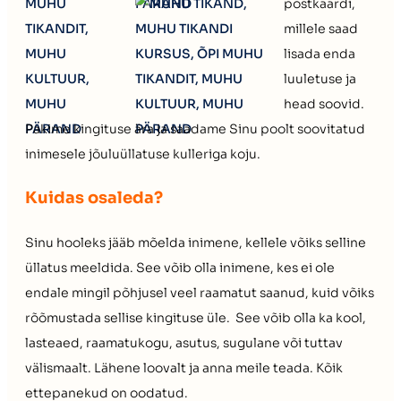
postkaardi,
millele saad
lisada enda
luuletuse ja
head soovid.
Pakime kingituse ära ja saadame Sinu poolt soovitatud
inimesele jõuluüllatuse kulleriga koju.
Kuidas osaleda?
Sinu hooleks jääb mõelda inimene, kellele võiks selline
üllatus meeldida. See võib olla inimene, kes ei ole
endale mingil põhjusel veel raamatut saanud, kuid võiks
rõõmustada sellise kingituse üle. See võib olla ka kool,
lasteaed, raamatukogu, asutus, sugulane või tuttav
välismaalt. Lähene loovalt ja anna meile teada. Kõik
ettepanekud on oodatud.