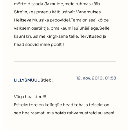
mõtteid saada.Ja muide,meie rühmas käib
Sirelin,kes praegu käib usinalt Vanemuises
Heliseva Muusika proovidel.Tema on seal kõige
väiksem osatäitja, oma kauni lauluhäälega.Selle
kauni kruusi me kingiksime talle. Tervitused ja
head soovid meie poolt !
12. nov. 2010, 01:58
LILLYSMUUL
ütleb:
Väga hea idee!!!
Esiteks tore on kellegile head teha ja teiseks on
see hea raamat, mis hoiab rahvamustreid au sees!