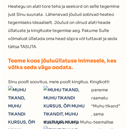
Heategu on alati tore teha ja seekord on selle tegemine
just Sinu suunata. Lähenevad jõulud sobivad heateo
tegemiseks ideaalselt. Jõulud on olnud alati heade
üllatuste ja kingituste tegemise aeg. Pakume Sulle
võimalust üllatada oma head sõpra või tuttavat ja seda
täitsa TASUTA.
Teeme koos jõuluüllatuse inimesele, kes
võiks seda väga oodata.
Sinu poolt soovitus, meie poolt kingitus.
Kingikotti
paneme
raamatu
“Muhu tikand”
, sama
disainiga kruusi ja Muhu-te
emalise