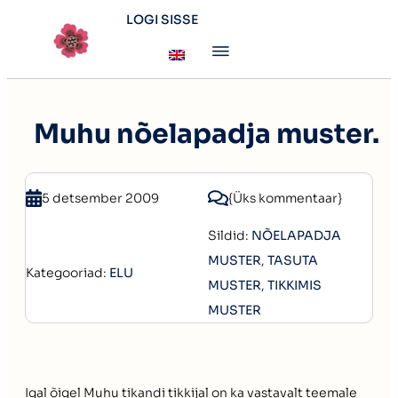
LOGI SISSE
Muhu nõelapadja muster.
5 detsember 2009
{Üks kommentaar}
Sildid:
NÕELAPADJA
MUSTER
,
TASUTA
Kategooriad:
ELU
MUSTER
,
TIKKIMIS
MUSTER
Igal õigel Muhu tikandi tikkijal on ka vastavalt teemale