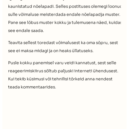
kaunistatud nõelapadi. Selles postituses olemegi loonud
sulle võimaluse meisterdada endale nõelapadja muster.
Pane see lõbus muster kokku ja tulemusena näed, kuidas
see endale saada.
Teavita sellest toredast võimalusest ka oma sõpru, sest
see ei maksa midagi ja on heaks üllatuseks.
Pusle kokku panemisel varu veidi kannatust, sest selle
reageerimiskiirus sõltub paljuski interneti ühendusest.
Kui tekib küsimusi või tehnilisi tõrkeid anna nendest
teada kommentaarides.