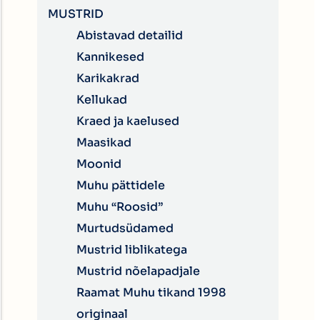
MUSTRID
Abistavad detailid
Kannikesed
Karikakrad
Kellukad
Kraed ja kaelused
Maasikad
Moonid
Muhu pättidele
Muhu “Roosid”
Murtudsüdamed
Mustrid liblikatega
Mustrid nõelapadjale
Raamat Muhu tikand 1998
originaal