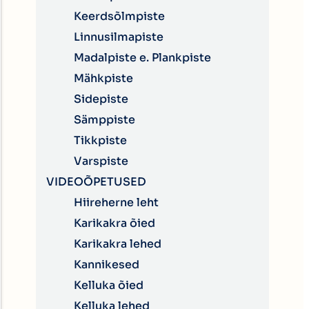
Keerdsõlmpiste
Linnusilmapiste
Madalpiste e. Plankpiste
Mähkpiste
Sidepiste
Sämppiste
Tikkpiste
Varspiste
VIDEOÕPETUSED
Hiireherne leht
Karikakra õied
Karikakra lehed
Kannikesed
Kelluka õied
Kelluka lehed