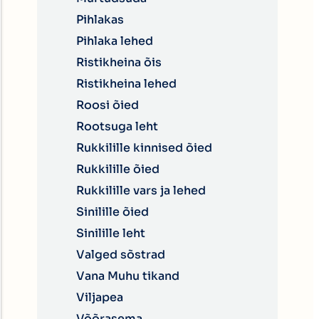
Pihlakas
Pihlaka lehed
Ristikheina õis
Ristikheina lehed
Roosi õied
Rootsuga leht
Rukkilille kinnised õied
Rukkilille õied
Rukkilille vars ja lehed
Sinilille õied
Sinilille leht
Valged sõstrad
Vana Muhu tikand
Viljapea
Võõrasema