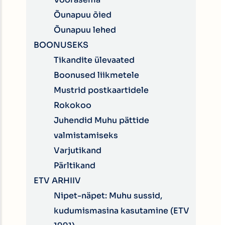
Õunapuu õied
Õunapuu lehed
BOONUSEKS
Tikandite ülevaated
Boonused liikmetele
Mustrid postkaartidele
Rokokoo
Juhendid Muhu pättide
valmistamiseks
Varjutikand
Pärltikand
ETV ARHIIV
Nipet-näpet: Muhu sussid,
kudumismasina kasutamine (ETV